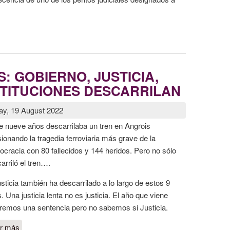
perpento de su perito en el juicio de Angrois
: GOBIERNO, JUSTICIA,
NSTITUCIONES DESCARRILAN
day, 19 August 2022
 nueve años descarrilaba un tren en Angrois
ionando la tragedia ferroviaria más grave de la
cracia con 80 fallecidos y 144 heridos. Pero no sólo
arriló el tren….
usticia también ha descarrilado a lo largo de estos 9
. Una justicia lenta no es justicia. El año que viene
remos una sentencia pero no sabemos si Justicia.
r más
sobre 9 AÑOS DESPUÉS: GOBIERNO, JUSTICIA,