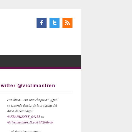
Twitter @victimastren
Esa línea....era una chapuza" ¿Qué
se esconde detrás de la tragedia del
Alvia de Santiago?
@FRANKENST_04155
en
@rtveplay
https://t.co/c8F20tIvnb
— victimastrensantiago