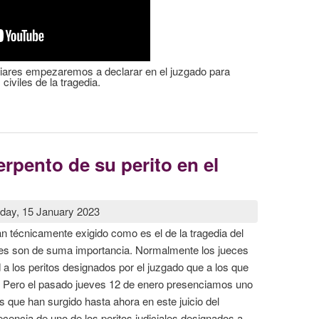
iares empezaremos a declarar en el juzgado para
civiles de la tragedia.
: “HAY QUE SER MUY CAFRE”
erpento de su perito en el
day, 15 January 2023
an técnicamente exigido como es el de la tragedia del
enes son de suma importancia. Normalmente los jueces
a los peritos designados por el juzgado que a los que
. Pero el pasado jueves 12 de enero presenciamos uno
 que han surgido hasta ahora en este juicio del
cencia de uno de los peritos judiciales designados a