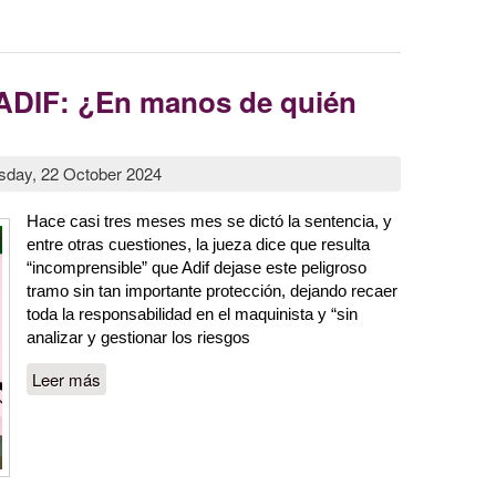
A Y VERDAD LAS TRAGEDIAS SE REPITEN
 ADIF: ¿En manos de quién
sday, 22 October 2024
Hace casi tres meses mes se dictó la sentencia, y 
entre otras cuestiones, la jueza dice que resulta 
“incomprensible” que Adif dejase este peligroso 
tramo sin tan importante protección, dejando recaer 
toda la responsabilidad en el maquinista y “sin 
analizar y gestionar los riesgos
Leer más
sobre Al presidente de ADIF: ¿En manos de
quién estamos?