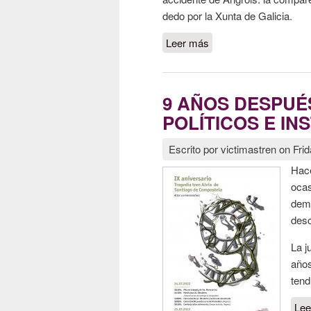
dedo por la Xunta de Galicia.
Leer más
sobre La Xunta y el es
9 AÑOS DESPUÉS
POLÍTICOS E I
Escrito por
victimastren
on
Fri
Hace
ocas
demo
desc
La j
años
tend
Lee